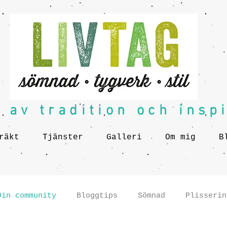
av tradition och insp
räkt
Tjänster
Galleri
Om mig
B
Din community
Bloggtips
Sömnad
Plisserin