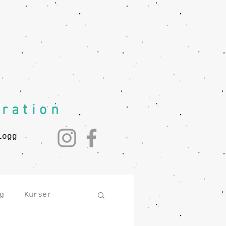
iration
logg
g
Kurser